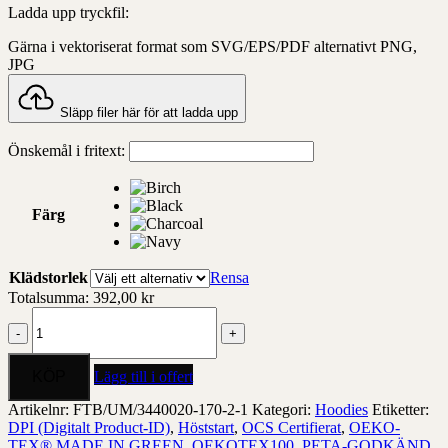
Ladda upp tryckfil:
Gärna i vektoriserat format som SVG/EPS/PDF alternativt PNG,
JPG
Släpp filer här för att ladda upp
Önskemål i fritext:
Färg
Klädstorlek
Rensa
Totalsumma:
392,00
kr
Um
Ocs
Rcs
Hoodie
Lägg till i offert
Loose
Fit
Artikelnr:
FTB/UM/3440020-170-2-1
Kategori:
Hoodies
Etiketter:
mängd
DPI (Digitalt Product-ID)
,
Höststart
,
OCS Certifierat
,
OEKO-
TEX® MADE IN GREEN
,
OEKOTEX100
,
PETA-GODKÄND