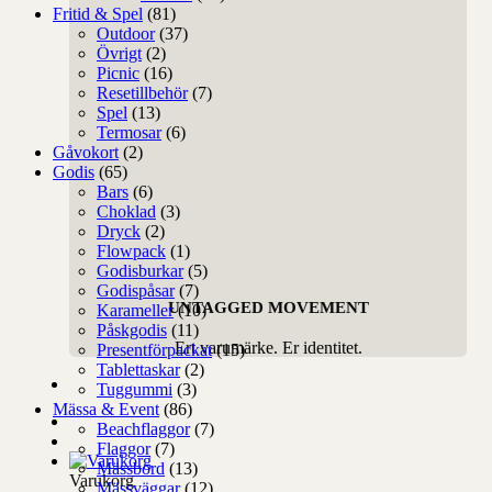
Fritid & Spel
(81)
Outdoor
(37)
Övrigt
(2)
Picnic
(16)
Resetillbehör
(7)
Spel
(13)
Termosar
(6)
Gåvokort
(2)
Godis
(65)
Bars
(6)
Choklad
(3)
Dryck
(2)
Flowpack
(1)
Godisburkar
(5)
Godispåsar
(7)
UNTAGGED MOVEMENT
Karameller
(10)
Påskgodis
(11)
Ert varumärke. Er identitet.
Presentförpackat
(15)
Tablettaskar
(2)
Tuggummi
(3)
Mässa & Event
(86)
Beachflaggor
(7)
Flaggor
(7)
Mässbord
(13)
Varukorg
Mässväggar
(12)