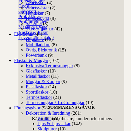
Företagsgåvor
Arbetsskor
(4)
Godis
Arbetsvästar
(2)
Gåvokort
Handskar
(7)
Profilkläder
Hörselskydd
(8)
Profilprodukter
Säkerhet
(8)
Mässa & Event
Skyddshjälmar
(42)
Väskor & Påsar
Elektronik
(44)
Leverantörskatalog
Högtalare
(12)
Mobilladdare
(8)
Övrig Elektronik
(15)
Powerbank
(9)
Flaskor & Muggar
(102)
Exklusiva Termosmuggar
(8)
Glasflaskor
(10)
Metallflaskor
(11)
Muggar & Koppar
(9)
Plastflaskor
(14)
Sportflaskor
(10)
Termosflaskor
(21)
Termosmuggar / To-Go muggar
(19)
SOMMARENS GÅVOR
Företagsgåvor
(982)
Dekoration & Inredning
(281)
Krukor
(23)
Gåvor till medarbetare, kunder och partners
Ljus & Ljusstakar
(142)
Skulpturer
(10)