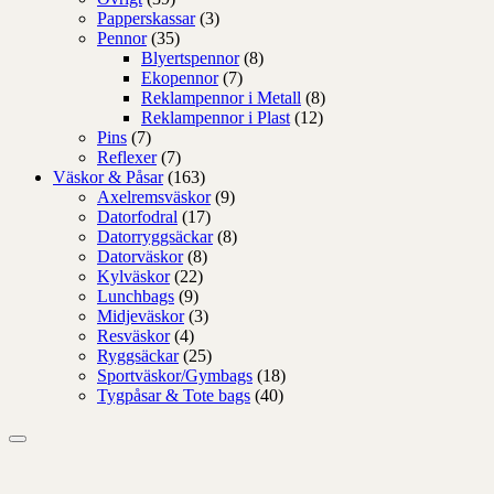
Papperskassar
(3)
Pennor
(35)
Blyertspennor
(8)
Ekopennor
(7)
Reklampennor i Metall
(8)
Reklampennor i Plast
(12)
Pins
(7)
Reflexer
(7)
Väskor & Påsar
(163)
Axelremsväskor
(9)
Datorfodral
(17)
Datorryggsäckar
(8)
Datorväskor
(8)
Kylväskor
(22)
Lunchbags
(9)
Midjeväskor
(3)
Resväskor
(4)
Ryggsäckar
(25)
Sportväskor/Gymbags
(18)
Tygpåsar & Tote bags
(40)