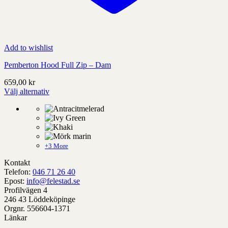
Add to wishlist
Pemberton Hood Full Zip – Dam
659,00
kr
Välj alternativ
Denna
produkt
har
alternativ
som
kan
+3 More
väljas
Kontakt
på
Telefon:
046 71 26 40
produktens
Epost:
info@felestad.se
sida
Profilvägen 4
246 43 Löddeköpinge
Orgnr. 556604-1371
Länkar