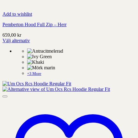
Add to wishlist
Pemberton Hood Full Zip – Herr
659,00
kr
Välj alternativ
Denna
produkt
har
alternativ
som
kan
+3 More
väljas
på
produktens
sida