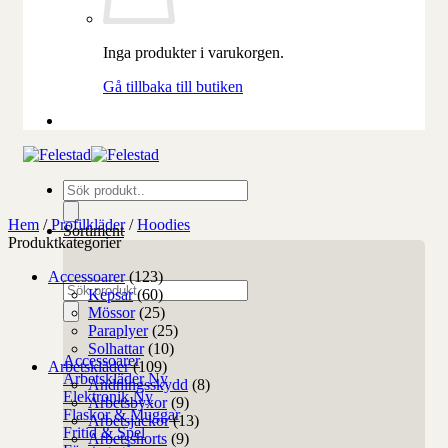
Inga produkter i varukorgen.
Gå tillbaka till butiken
Produktsökning
Hem
/
Profilkläder
/
Hoodies
Sortiment
Produktkategorier
Accessoarer
(123)
Produktsökning
Kepsar
(60)
Mössor
(25)
Paraplyer
(25)
Solhattar
(10)
Accessoarer
Arbetskläder
(109)
Arbetskläder
Andningsskydd
(8)
Elektronik
Arbetsbyxor
(9)
Flaskor & Muggar
Arbetsjackor
(13)
Fritid & Spel
Arbetsshorts
(9)