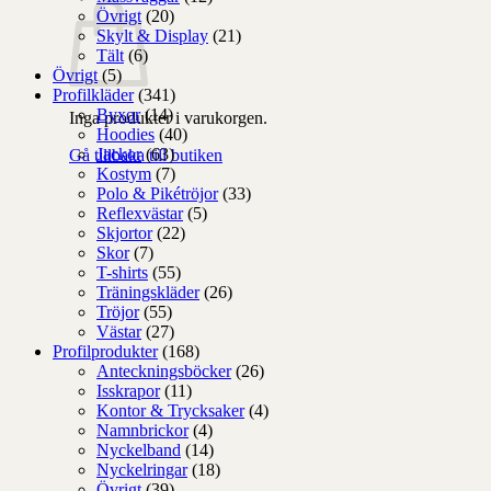
Övrigt
(20)
Skylt & Display
(21)
Tält
(6)
Övrigt
(5)
Profilkläder
(341)
Byxor
(14)
Inga produkter i varukorgen.
Hoodies
(40)
Jackor
(63)
Gå tillbaka till butiken
Kostym
(7)
Polo & Pikétröjor
(33)
Reflexvästar
(5)
Skjortor
(22)
Skor
(7)
T-shirts
(55)
Träningskläder
(26)
Tröjor
(55)
Västar
(27)
Profilprodukter
(168)
Anteckningsböcker
(26)
Isskrapor
(11)
Kontor & Trycksaker
(4)
Namnbrickor
(4)
Nyckelband
(14)
Nyckelringar
(18)
Övrigt
(39)