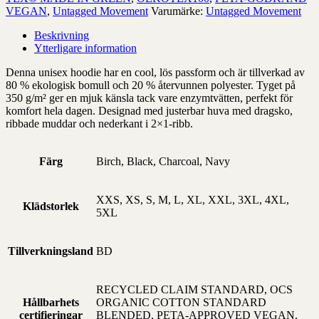
VEGAN
,
Untagged Movement
Varumärke:
Untagged Movement
Beskrivning
Ytterligare information
Denna unisex hoodie har en cool, lös passform och är tillverkad av
80 % ekologisk bomull och 20 % återvunnen polyester. Tyget på
350 g/m² ger en mjuk känsla tack vare enzymtvätten, perfekt för
komfort hela dagen. Designad med justerbar huva med dragsko,
ribbade muddar och nederkant i 2×1-ribb.
Färg
Birch, Black, Charcoal, Navy
XXS, XS, S, M, L, XL, XXL, 3XL, 4XL,
Klädstorlek
5XL
Tillverkningsland
BD
RECYCLED CLAIM STANDARD, OCS
Hållbarhets
ORGANIC COTTON STANDARD
certifieringar
BLENDED, PETA-APPROVED VEGAN,