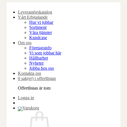
Skip
to
Leverantörskatalog
content
Vårt Erbjudande
Hur vi jobbar
Sortiment
Våra tjänster
Kundcase
Om oss
Företagsinfo
Vi som jobbar här
Hållbarhet
Nyheter
Jobba hos oss
Kontakta oss
0 sak(er) i offertlistan
Offertlistan är tom
Logga in