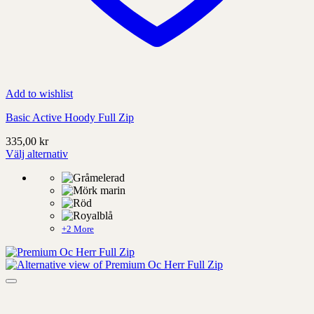
Add to wishlist
Basic Active Hoody Full Zip
335,00
kr
Välj alternativ
Denna
produkt
har
alternativ
som
kan
+2 More
väljas
på
produktens
sida