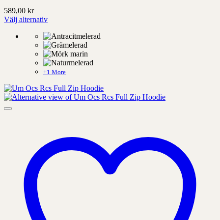
589,00
kr
Välj alternativ
Denna
produkt
har
alternativ
som
kan
+1 More
väljas
på
produktens
sida