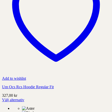
Add to wishlist
Um Ocs Rcs Hoodie Regular Fit
327,00
kr
Välj alternativ
Denna
produkt