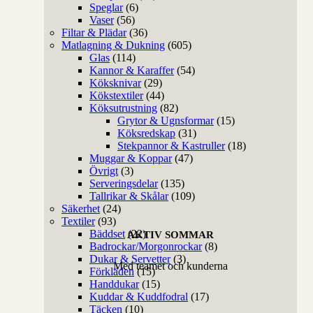
Speglar
(6)
Vaser
(56)
Filtar & Plädar
(36)
Matlagning & Dukning
(605)
Glas
(114)
Kannor & Karaffer
(54)
Köksknivar
(29)
Kökstextiler
(44)
Köksutrustning
(82)
Grytor & Ugnsformar
(15)
Köksredskap
(31)
Stekpannor & Kastruller
(18)
Muggar & Koppar
(47)
Övrigt
(3)
Serveringsdelar
(135)
Tallrikar & Skålar
(109)
Säkerhet
(24)
Textiler
(93)
Bäddset
(22)
AKTIV SOMMAR
Badrockar/Morgonrockar
(8)
Dukar & Servetter
(3)
Med teamet och kunderna
Förkläden
(15)
Handdukar
(15)
Kuddar & Kuddfodral
(17)
Täcken
(10)