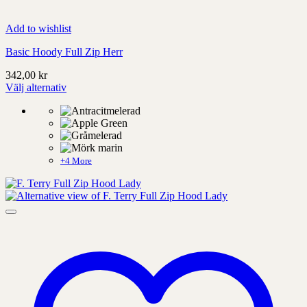
Add to wishlist
Basic Hoody Full Zip Herr
342,00
kr
Välj alternativ
Denna
produkt
har
alternativ
som
kan
+4 More
väljas
på
produktens
sida