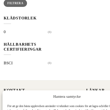
Min
Max
FILTRERA
pris
pris
KLÄDSTORLEK
0
(1)
HÅLLBARHETS
CERTIFIERINGAR
BSCI
(1)
KONTAKT
LÄNKAR
Hantera samtycke
Telefon:
046 71 26 40
Allmänna villk
För att ge den bästa upplevelsen använder vi tekniker som cookies för att lagra och/eller få
Epost:
info@felestad.se