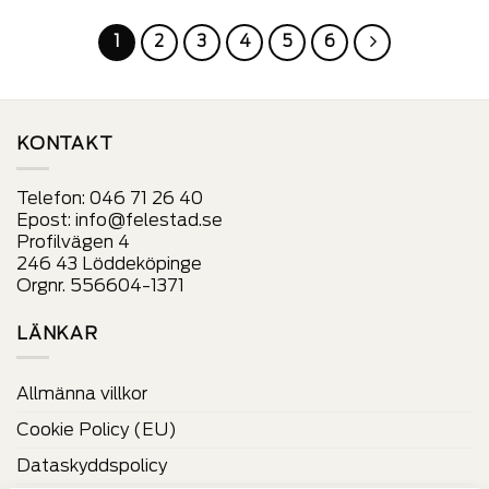
produkt
produkt
har
har
1
2
3
4
5
6
alternativ
alternativ
som
som
kan
kan
väljas
väljas
på
på
KONTAKT
produktens
produktens
sida
sida
Telefon:
046 71 26 40
Epost:
info@felestad.se
Profilvägen 4
246 43 Löddeköpinge
Orgnr. 556604-1371
LÄNKAR
Allmänna villkor
Cookie Policy (EU)
Dataskyddspolicy