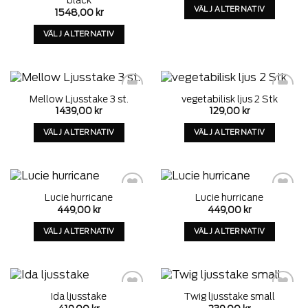
väljas
väljas
VÄLJ ALTERNATIV
1548,00
kr
på
på
Denna
VÄLJ ALTERNATIV
produktens
produktens
produkt
Denna
sida
sida
har
produkt
alternativ
har
som
alternativ
kan
Mellow Ljusstake 3 st.
vegetabilisk ljus 2 Stk
som
Add to
Add to
väljas
1439,00
kr
129,00
kr
wishlist
wishlist
kan
på
väljas
VÄLJ ALTERNATIV
VÄLJ ALTERNATIV
produktens
på
Denna
Denna
sida
produktens
produkt
produkt
sida
har
har
alternativ
alternativ
Lucie hurricane
Lucie hurricane
som
som
Add to
Add to
449,00
kr
449,00
kr
wishlist
wishlist
kan
kan
väljas
väljas
VÄLJ ALTERNATIV
VÄLJ ALTERNATIV
på
på
Denna
Denna
produktens
produktens
produkt
produkt
sida
sida
har
har
alternativ
alternativ
Ida ljusstake
Twig ljusstake small
som
som
Add to
Add to