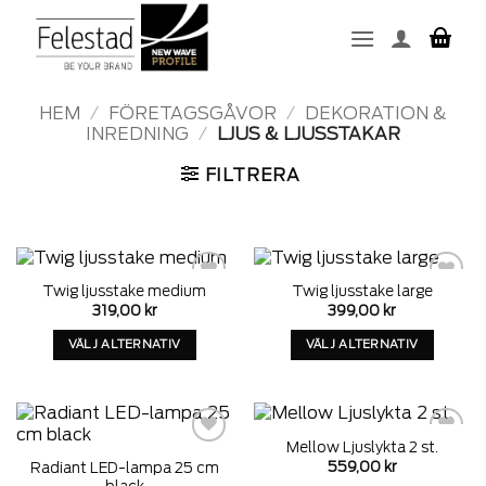
Skip
to
content
HEM
/
FÖRETAGSGÅVOR
/
DEKORATION &
INREDNING
/
LJUS & LJUSSTAKAR
FILTRERA
Twig ljusstake medium
Twig ljusstake large
Add to
Add to
319,00
kr
399,00
kr
wishlist
wishlist
VÄLJ ALTERNATIV
VÄLJ ALTERNATIV
Denna
Denna
produkt
produkt
har
har
alternativ
alternativ
Mellow Ljuslykta 2 st.
som
som
Add to
Add to
559,00
kr
Radiant LED-lampa 25 cm
wishlist
wishlist
kan
kan
black