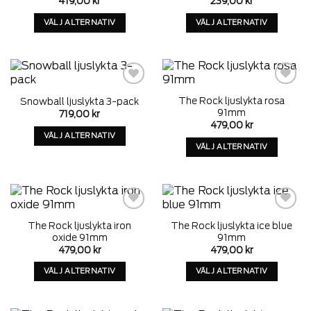
419,00
kr
239,00
kr
wishlist
wishlist
kan
kan
väljas
väljas
VÄLJ ALTERNATIV
VÄLJ ALTERNATIV
på
på
Denna
Denna
produktens
produktens
produkt
produkt
sida
sida
har
har
alternativ
alternativ
som
som
Add to
Add to
The Rock ljuslykta rosa
Snowball ljuslykta 3-pack
wishlist
wishlist
kan
kan
91mm
719,00
kr
väljas
väljas
479,00
kr
på
på
VÄLJ ALTERNATIV
VÄLJ ALTERNATIV
produktens
produktens
Denna
Denna
sida
sida
produkt
produkt
har
har
alternativ
alternativ
som
som
Add to
Add to
kan
The Rock ljuslykta iron
The Rock ljuslykta ice blue
wishlist
wishlist
kan
väljas
oxide 91mm
91mm
väljas
på
479,00
kr
479,00
kr
på
produktens
VÄLJ ALTERNATIV
VÄLJ ALTERNATIV
produktens
sida
Denna
Denna
sida
produkt
produkt