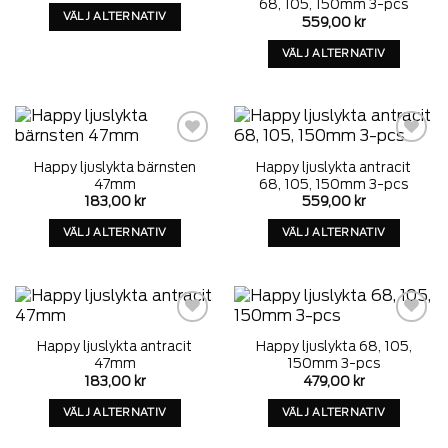
på
68, 105, 150mm 3-pcs
på
VÄLJ ALTERNATIV
produktens
559,00
kr
produktens
Denna
sida
VÄLJ ALTERNATIV
sida
produkt
Denna
har
produkt
alternativ
har
som
alternativ
kan
som
Add to
Add to
väljas
Happy ljuslykta bärnsten
Happy ljuslykta antracit
wishlist
wishlist
kan
på
47mm
68, 105, 150mm 3-pcs
väljas
produktens
183,00
kr
559,00
kr
på
sida
VÄLJ ALTERNATIV
VÄLJ ALTERNATIV
produktens
Denna
Denna
sida
produkt
produkt
har
har
alternativ
alternativ
som
som
Add to
Add to
Happy ljuslykta antracit
Happy ljuslykta 68, 105,
wishlist
wishlist
kan
kan
47mm
150mm 3-pcs
väljas
väljas
183,00
kr
479,00
kr
på
på
VÄLJ ALTERNATIV
VÄLJ ALTERNATIV
produktens
produktens
Denna
Denna
sida
sida