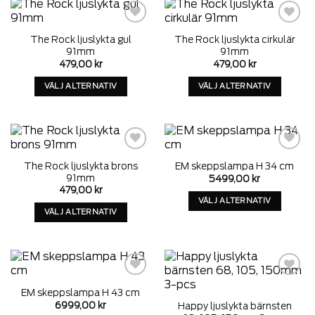
har
har
alternativ
alternativ
som
som
Add to
Add to
The Rock ljuslykta gul
The Rock ljuslykta cirkulär
wishlist
wishlist
kan
kan
91mm
91mm
väljas
väljas
479,00
kr
479,00
kr
på
på
VÄLJ ALTERNATIV
VÄLJ ALTERNATIV
produktens
produktens
Denna
Denna
sida
sida
produkt
produkt
har
har
alternativ
alternativ
som
som
Add to
Add to
The Rock ljuslykta brons
EM skeppslampa H 34 cm
wishlist
wishlist
kan
kan
91mm
5499,00
kr
väljas
väljas
479,00
kr
på
på
VÄLJ ALTERNATIV
VÄLJ ALTERNATIV
produktens
produktens
Denna
Denna
sida
sida
produkt
produkt
har
har
alternativ
alternativ
som
som
Add to
Add to
kan
EM skeppslampa H 43 cm
wishlist
wishlist
kan
väljas
6999,00
kr
Happy ljuslykta bärnsten
väljas