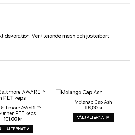
t dekoration. Ventilerande mesh och justerbart
Melange Cap Ash
Add to
Add to
118,00
kr
Baltimore AWARE™
wishlist
wishlist
vunnen PET keps
VÄLJ ALTERNATIV
101,00
kr
Denna
ÄLJ ALTERNATIV
produkt