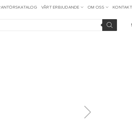
RANTÖRSKATALOG
VÅRT ERBJUDANDE
OM OSS
KONTAKT
Add to
wishlist