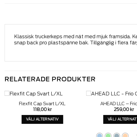
Klassisk truckerkeps med nät med mjuk framsida. Kep
snap back pro plastspänne bak. Tillgänglig i flera fär
RELATERADE PRODUKTER
Flexfit Cap Svart L/XL
AHEAD LLC – Fri
Add to
118,00
kr
259,00
kr
wishlist
VÄLJ ALTERNATIV
VÄLJ ALTERNAT
Denna
Denn
produkt
produ