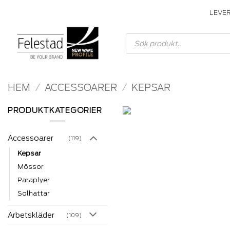
Skip
LEVE
to
content
Produktsökning
HEM
/
ACCESSOARER
/
KEPSAR
PRODUKTKATEGORIER
Accessoarer
(119)
Kepsar
Mössor
Paraplyer
Solhattar
Arbetskläder
(109)