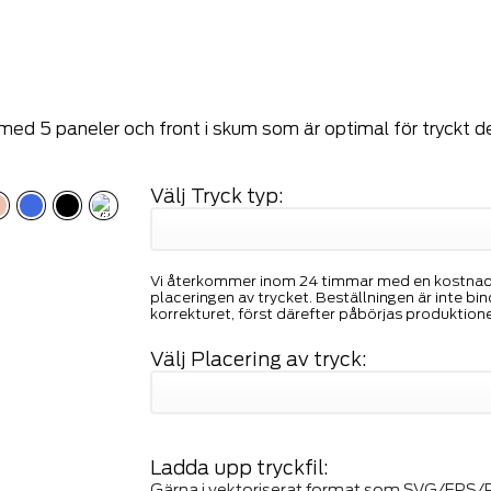
ed 5 paneler och front i skum som är optimal för tryckt d
Välj Tryck typ:
Vi återkommer inom 24 timmar med en kostnadsf
placeringen av trycket. Beställningen är inte b
korrekturet, först därefter påbörjas produktion
Välj Placering av tryck:
Ladda upp tryckfil:
Gärna i vektoriserat format som SVG/EPS/P