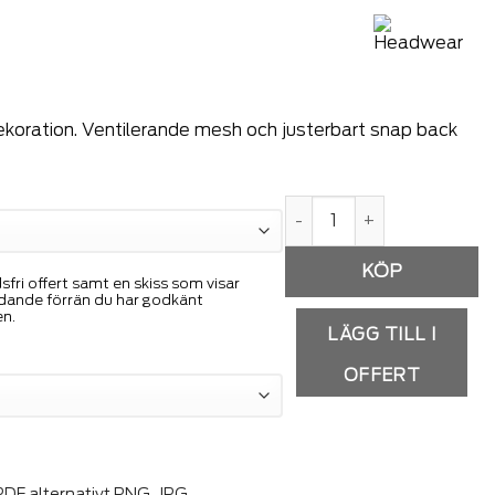
ekoration. Ventilerande mesh och justerbart snap back
Trucker nätkeps mängd
ri offert samt en skiss som visar
indande förrän du har godkänt
en.
LÄGG TILL I
OFFERT
DF alternativt PNG, JPG