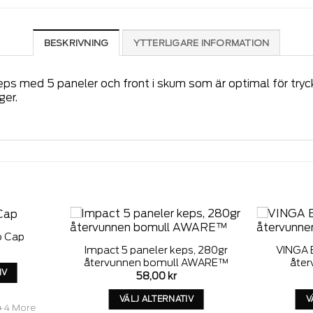
BESKRIVNING
YTTERLIGARE INFORMATION
s med 5 paneler och front i skum som är optimal för tryck
ger.
o Cap
Add to
Add to
Impact 5 paneler keps, 280gr
VINGA 
wishlist
wishlist
återvunnen bomull AWARE™
åter
IV
58,00
kr
a
VÄLJ ALTERNATIV
V
kt
+4 More