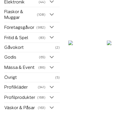
Elektronik
(44)
Flaskor &
(108)
Muggar
Företagsgåvor
(982)
Fritid & Spel
(83)
Gåvokort
(2)
Godis
(65)
Mässa & Event
(86)
Övrigt
(5)
Profilkläder
(341)
Profilprodukter
(168)
Väskor & Påsar
(163)