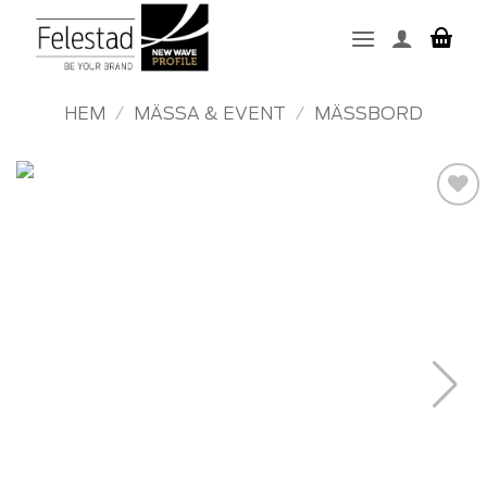
Skip
to
content
HEM
/
MÄSSA & EVENT
/
MÄSSBORD
Add to
wishlist