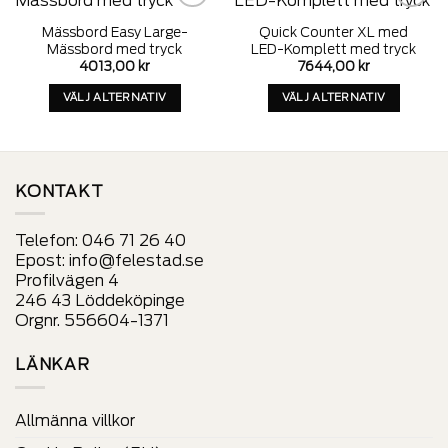
Add to
Add to
Mässbord Easy Large-
Quick Counter XL med
wishlist
wishlist
Mässbord med tryck
LED-Komplett med tryck
4013,00
kr
7644,00
kr
VÄLJ ALTERNATIV
VÄLJ ALTERNATIV
Denna
Denna
produkt
produkt
har
har
alternativ
alternativ
KONTAKT
som
som
kan
kan
Telefon:
046 71 26 40
väljas
väljas
Epost:
info@felestad.se
på
på
Profilvägen 4
produktens
produktens
246 43 Löddeköpinge
sida
sida
Orgnr. 556604-1371
LÄNKAR
Allmänna villkor