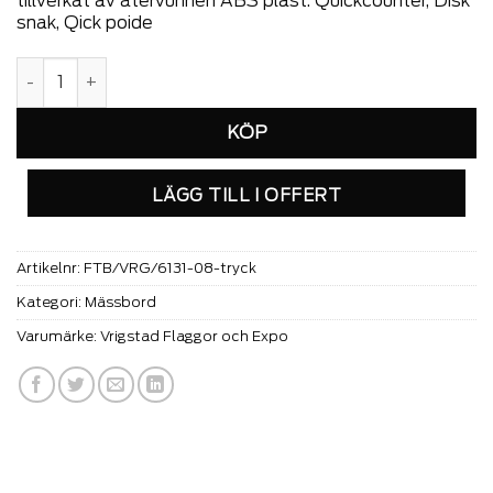
tillverkat av återvunnen ABS plast. Quickcounter, Disk
snak, Qick poide
Quick Counter-Komplett med tryck mängd
LÄGG TILL I OFFERT
Artikelnr:
FTB/VRG/6131-08-tryck
Kategori:
Mässbord
Varumärke:
Vrigstad Flaggor och Expo