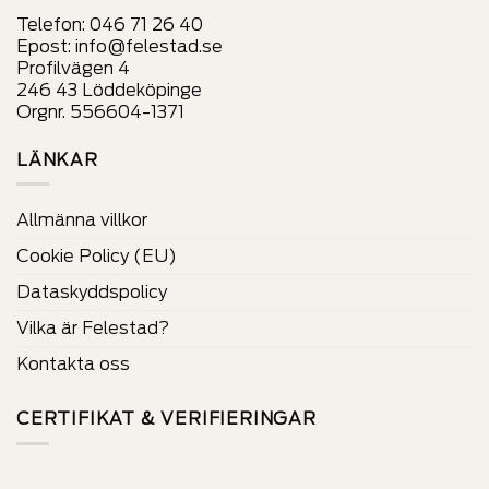
sida
sida
Telefon:
046 71 26 40
Epost:
info@felestad.se
Profilvägen 4
246 43 Löddeköpinge
Orgnr. 556604-1371
LÄNKAR
Allmänna villkor
Cookie Policy (EU)
Dataskyddspolicy
Vilka är Felestad?
Kontakta oss
CERTIFIKAT & VERIFIERINGAR