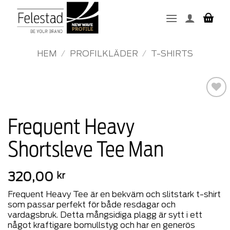
Skip
to
content
HEM
/
PROFILKLÄDER
/
T-SHIRTS
Add to
wishlist
Frequent Heavy
Shortsleve Tee Man
320,00
kr
Frequent Heavy Tee är en bekväm och slitstark t-shirt
som passar perfekt för både resdagar och
vardagsbruk. Detta mångsidiga plagg är sytt i ett
något kraftigare bomullstyg och har en generös