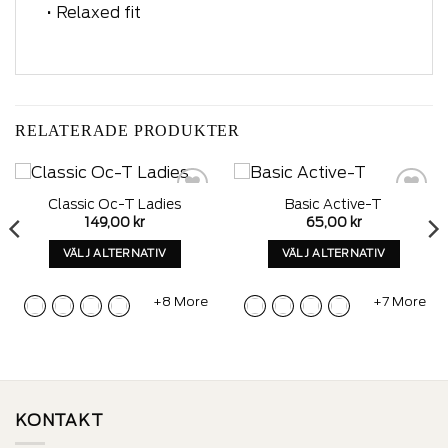
• Relaxed fit
RELATERADE PRODUKTER
Classic Oc-T Ladies
Basic Active-T
Add to
Add to
149,00
kr
65,00
kr
wishlist
wishlist
VÄLJ ALTERNATIV
VÄLJ ALTERNATIV
Denna
Denna
produkt
produkt
+8 More
+7 More
har
har
alternativ
alternativ
som
som
kan
kan
väljas
väljas
på
på
KONTAKT
produktens
produktens