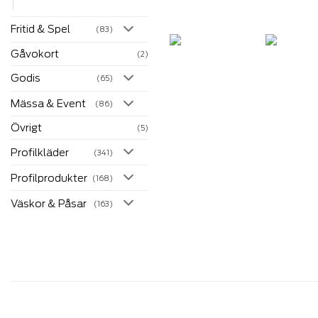
Fritid & Spel
(83)
Gåvokort
(2)
Godis
(65)
Mässa & Event
(86)
Övrigt
(5)
Profilkläder
(341)
Profilprodukter
(168)
Väskor & Påsar
(163)