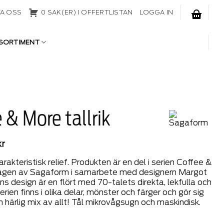
A OSS
0 SAK(ER) I OFFERTLISTAN
LOGGA IN
SORTIMENT
 & More tallrik
kr
arakteristisk relief. Produkten är en del i serien Coffee &
agen av Sagaform i samarbete med designern Margot
ns design är en flört med 70-talets direkta, lekfulla och
erien finns i olika delar, mönster och färger och gör sig
en härlig mix av allt! Tål mikrovågsugn och maskindisk.
 tallrik mängd