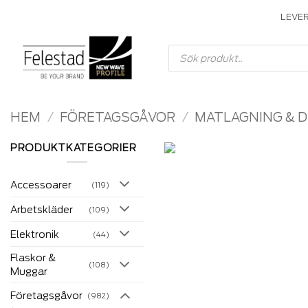
Skip
LEVE
to
content
Produktsökning
HEM
/
FÖRETAGSGÅVOR
/
MATLAGNING & 
PRODUKTKATEGORIER
Accessoarer
(119)
Arbetskläder
(109)
Elektronik
(44)
Flaskor &
(108)
Muggar
Företagsgåvor
(982)