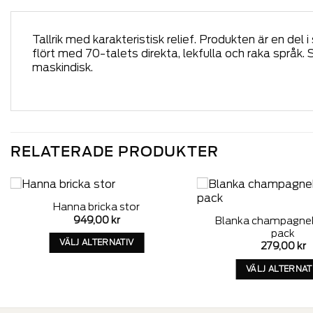
Tallrik med karakteristisk relief. Produkten är en d
flört med 70-talets direkta, lekfulla och raka språk. S
maskindisk.
RELATERADE PRODUKTER
Hanna bricka stor
Add to
949,00
kr
Blanka champagnek
wishlist
pack
VÄLJ ALTERNATIV
279,00
kr
Denna
VÄLJ ALTERNAT
produkt
Denn
har
produ
alternativ