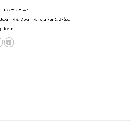
SFBO/5018147
lagning & Dukning
,
Tallrikar & Skålar
gaform