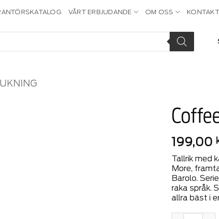
RANTÖRSKATALOG
VÅRT ERBJUDANDE
OM OSS
KONTAKT
DUKNING
Coffee
Add to
199,00
wishlist
Tallrik med k
More, framt
Barolo. Serie
raka språk. S
allra bäst i 
Coffee & More