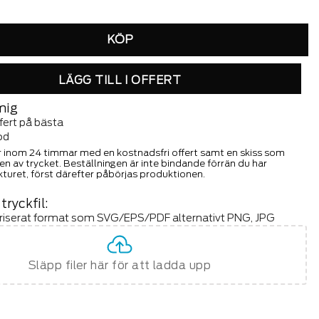
LÄGG TILL I OFFERT
mig
fert på bästa
od
 inom 24 timmar med en kostnadsfri offert samt en skiss som
gen av trycket. Beställningen är inte bindande förrän du har
turet, först därefter påbörjas produktionen.
ryckfil:
oriserat format som SVG/EPS/PDF alternativt PNG, JPG
Släpp filer här för att ladda upp