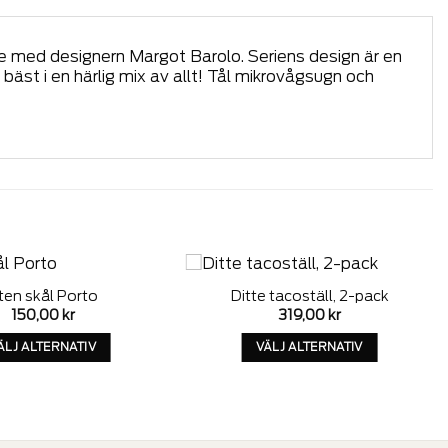
ete med designern Margot Barolo. Seriens design är en
a bäst i en härlig mix av allt! Tål mikrovågsugn och
iten skål Porto
Ditte tacoställ, 2-pack
Add to
Add to
150,00
kr
319,00
kr
wishlist
wishlist
ÄLJ ALTERNATIV
VÄLJ ALTERNATIV
Denna
Denna
produkt
produkt
har
har
alternativ
alternativ