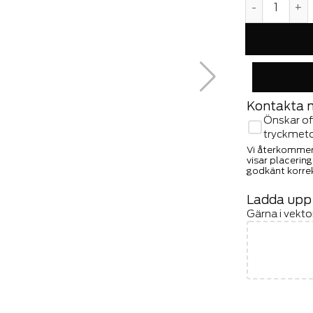
Kontakta 
Önskar of
tryckmet
Vi återkommer
visar placerin
godkänt korrek
Ladda upp t
Gärna i vekt