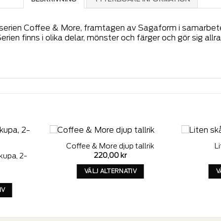
el i serien Coffee & More, framtagen av Sagaform i samarb
erien finns i olika delar, mönster och färger och gör sig allr
Coffee & More djup tallrik
L
Add to
Add to
220,00
kr
upa, 2-
wishlist
wishlist
VÄLJ ALTERNATIV
V
Denna
IV
produkt
a
har
kt
alternativ