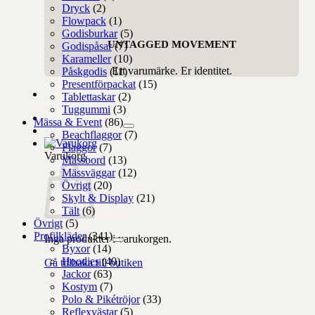
Dryck
(2)
Flowpack
(1)
Godisburkar
(5)
UNTAGGED MOVEMENT
Godispåsar
(7)
Karameller
(10)
Ert varumärke. Er identitet.
Påskgodis
(11)
Presentförpackat
(15)
Tablettaskar
(2)
Tuggummi
(3)
Mässa & Event
(86)
Beachflaggor
(7)
Flaggor
(7)
Varukorg
Mässbord
(13)
Mässväggar
(12)
Övrigt
(20)
Skylt & Display
(21)
Tält
(6)
Övrigt
(5)
Profilkläder
(341)
Inga produkter i varukorgen.
Byxor
(14)
Hoodies
(40)
Gå tillbaka till butiken
Jackor
(63)
Kostym
(7)
Polo & Pikétröjor
(33)
Reflexvästar
(5)