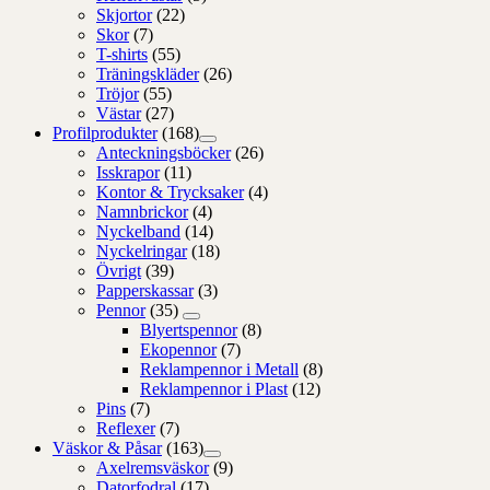
Skjortor
(22)
Skor
(7)
T-shirts
(55)
Träningskläder
(26)
Tröjor
(55)
Västar
(27)
Profilprodukter
(168)
Anteckningsböcker
(26)
Isskrapor
(11)
Kontor & Trycksaker
(4)
Namnbrickor
(4)
Nyckelband
(14)
Nyckelringar
(18)
Övrigt
(39)
Papperskassar
(3)
Pennor
(35)
Blyertspennor
(8)
Ekopennor
(7)
Reklampennor i Metall
(8)
Reklampennor i Plast
(12)
Pins
(7)
Reflexer
(7)
Väskor & Påsar
(163)
Axelremsväskor
(9)
Datorfodral
(17)