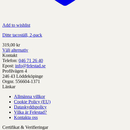
Add to wishlist
Ditte tacoställ, 2-pack
319,00
kr
Välj alternativ
Denna
Kontakt
produkt
Telefon:
046 71 26 40
har
Epost:
info@felestad.se
alternativ
Profilvägen 4
som
246 43 Löddeköpinge
kan
Orgnr. 556604-1371
väljas
Länkar
på
Allmänna villkor
produktens
Cookie Policy (EU)
sida
Dataskyddspolicy
Vilka är Felestad?
Kontakta oss
Certifikat & Verifieringar