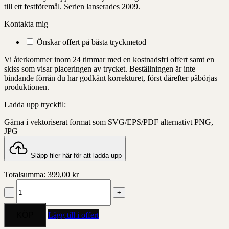
till ett festföremål. Serien lanserades 2009.
Kontakta mig
Önskar offert på bästa tryckmetod
Vi återkommer inom 24 timmar med en kostnadsfri offert samt en
skiss som visar placeringen av trycket. Beställningen är inte
bindande förrän du har godkänt korrekturet, först därefter påbörjas
produktionen.
Ladda upp tryckfil:
Gärna i vektoriserat format som SVG/EPS/PDF alternativt PNG,
JPG
Släpp filer här för att ladda upp
Totalsumma:
399,00
kr
Carat
City
Stockholm
stopper
Lägg till i offert
103mm