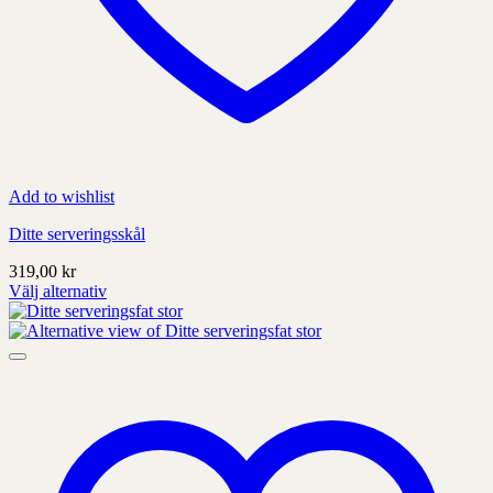
Add to wishlist
Ditte serveringsskål
319,00
kr
Välj alternativ
Denna
produkt
har
alternativ
som
kan
väljas
på
produktens
sida