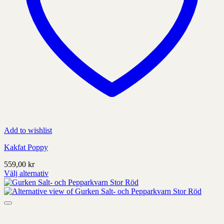
Add to wishlist
Kakfat Poppy
559,00
kr
Välj alternativ
Denna
produkt
har
alternativ
som