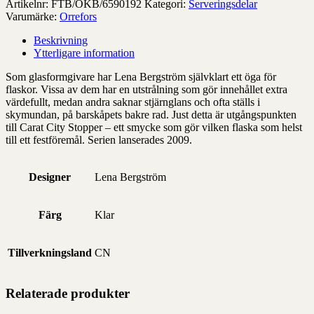
mängd
Artikelnr:
FTB/OKB/6590192
Kategori:
Serveringsdelar
Varumärke:
Orrefors
Beskrivning
Ytterligare information
Som glasformgivare har Lena Bergström självklart ett öga för
flaskor. Vissa av dem har en utstrålning som gör innehållet extra
värdefullt, medan andra saknar stjärnglans och ofta ställs i
skymundan, på barskåpets bakre rad. Just detta är utgångspunkten
till Carat City Stopper – ett smycke som gör vilken flaska som helst
till ett festföremål. Serien lanserades 2009.
Designer
Lena Bergström
Färg
Klar
Tillverkningsland
CN
Relaterade produkter