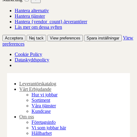
Hantera alternativ
Hantera tjänster
Hantera {vendor_count}-leverantörer
Läs mer om dessa syften
View
Acceptera
Nej tack
View preferences
Spara inställningar
preferences
Cookie Policy
Dataskyddspolicy
Skip
to
Leverantörskatalog
content
Vårt Erbjudande
Hur vi jobbar
Sortiment
Våra tjänster
Kundcase
Om oss
Företagsinfo
Vi som jobbar här
Hållbarhet