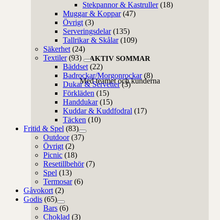
Stekpannor & Kastruller
(18)
Muggar & Koppar
(47)
Övrigt
(3)
Serveringsdelar
(135)
Tallrikar & Skålar
(109)
Säkerhet
(24)
Textiler
(93)
AKTIV SOMMAR
Bäddset
(22)
Badrockar/Morgonrockar
(8)
Med teamet och kunderna
Dukar & Servetter
(3)
Förkläden
(15)
Handdukar
(15)
Kuddar & Kuddfodral
(17)
Täcken
(10)
Fritid & Spel
(83)
Outdoor
(37)
Övrigt
(2)
Picnic
(18)
Resetillbehör
(7)
Spel
(13)
Termosar
(6)
Gåvokort
(2)
Godis
(65)
Bars
(6)
Choklad
(3)