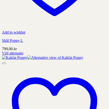
Add to wishlist
Skål Poppy L
799,00
kr
Välj alternativ
Denna
produkt
har
alternativ
som
kan
väljas
på
produktens
sida