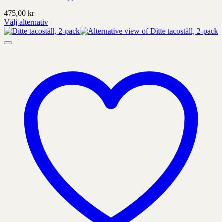
475,00
kr
Välj alternativ
Denna
produkt
har
alternativ
som
kan
väljas
på
produktens
sida