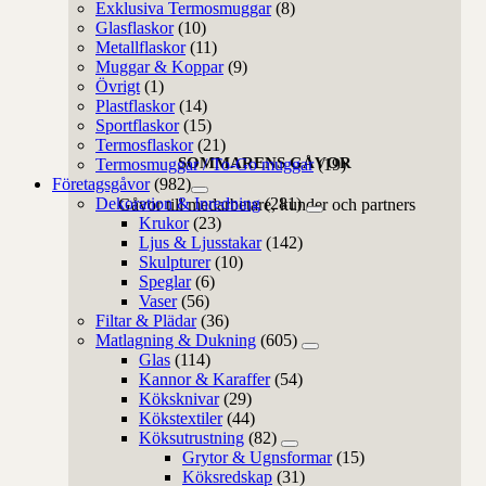
Exklusiva Termosmuggar
(8)
Glasflaskor
(10)
Metallflaskor
(11)
Muggar & Koppar
(9)
Övrigt
(1)
Plastflaskor
(14)
Sportflaskor
(15)
Termosflaskor
(21)
SOMMARENS GÅVOR
Termosmuggar / To-Go muggar
(19)
Företagsgåvor
(982)
Dekoration & Inredning
(281)
Gåvor till medarbetare, kunder och partners
Krukor
(23)
Ljus & Ljusstakar
(142)
Skulpturer
(10)
Speglar
(6)
Vaser
(56)
Filtar & Plädar
(36)
Matlagning & Dukning
(605)
Glas
(114)
Kannor & Karaffer
(54)
Köksknivar
(29)
Kökstextiler
(44)
Köksutrustning
(82)
Grytor & Ugnsformar
(15)
Köksredskap
(31)