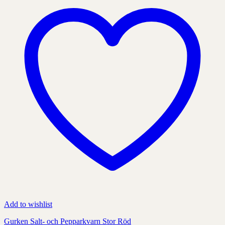
kan
väljas
på
produktens
sida
Add to wishlist
Gurken Salt- och Pepparkvarn Stor Röd