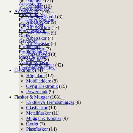
Paraplyer
(21)
Accessoarer
Solhattar
(10)
Arbetskläder
Arbetskläder
(109)
Elektronik
Andningsskydd
(8)
Flaskor & Muggar
Arbetsbyxor
(9)
Fritid & Spel
Arbetsjackor
(13)
Företagsgåvor
Arbetsshorts
(9)
Godis
Arbetsskor
(4)
Gåvokort
Arbetsvästar
(2)
Profilkläder
Handskar
(7)
Profilprodukter
Hörselskydd
(8)
Mässa & Event
Säkerhet
(8)
Väskor & Påsar
Skyddshjälmar
(42)
Leverantörskatalog
Elektronik
(44)
Högtalare
(12)
Mobilladdare
(8)
Övrig Elektronik
(15)
Powerbank
(9)
Flaskor & Muggar
(108)
Exklusiva Termosmuggar
(8)
Glasflaskor
(10)
Metallflaskor
(11)
Muggar & Koppar
(9)
Övrigt
(1)
Plastflaskor
(14)