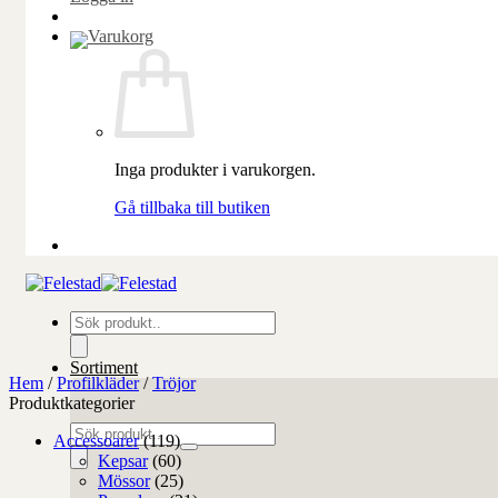
Inga produkter i varukorgen.
Gå tillbaka till butiken
Produktsökning
Sortiment
Hem
/
Profilkläder
/
Tröjor
Produktkategorier
Produktsökning
Accessoarer
(119)
Kepsar
(60)
Mössor
(25)