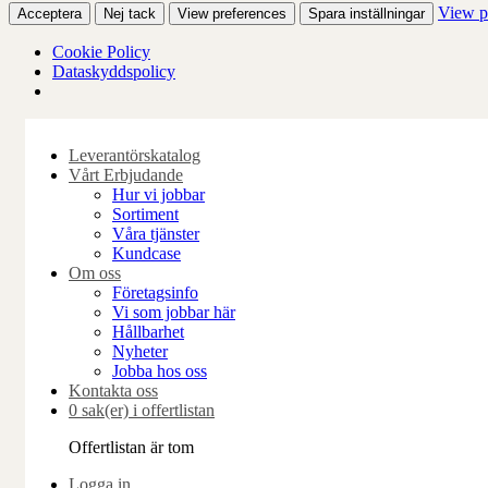
View p
Acceptera
Nej tack
View preferences
Spara inställningar
Cookie Policy
Dataskyddspolicy
Skip
to
Leverantörskatalog
content
Vårt Erbjudande
Hur vi jobbar
Sortiment
Våra tjänster
Kundcase
Om oss
Företagsinfo
Vi som jobbar här
Hållbarhet
Nyheter
Jobba hos oss
Kontakta oss
0 sak(er) i offertlistan
Offertlistan är tom
Logga in