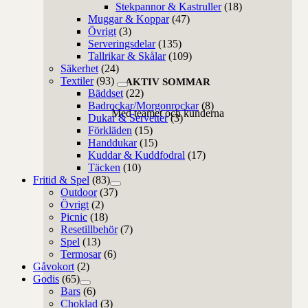
Stekpannor & Kastruller
(18)
Muggar & Koppar
(47)
Övrigt
(3)
Serveringsdelar
(135)
Tallrikar & Skålar
(109)
Säkerhet
(24)
Textiler
(93)
AKTIV SOMMAR
Bäddset
(22)
Badrockar/Morgonrockar
(8)
Med teamet och kunderna
Dukar & Servetter
(3)
Förkläden
(15)
Handdukar
(15)
Kuddar & Kuddfodral
(17)
Täcken
(10)
Fritid & Spel
(83)
Outdoor
(37)
Övrigt
(2)
Picnic
(18)
Resetillbehör
(7)
Spel
(13)
Termosar
(6)
Gåvokort
(2)
Godis
(65)
Bars
(6)
Choklad
(3)