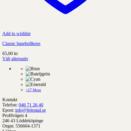
Add to wishlist
Classic basebollkeps
65,00
kr
Välj alternativ
Denna
produkt
har
alternativ
som
kan
+27 More
väljas
Kontakt
på
Telefon:
046 71 26 40
produktens
Epost:
info@felestad.se
sida
Profilvägen 4
246 43 Löddeköpinge
Orgnr. 556604-1371