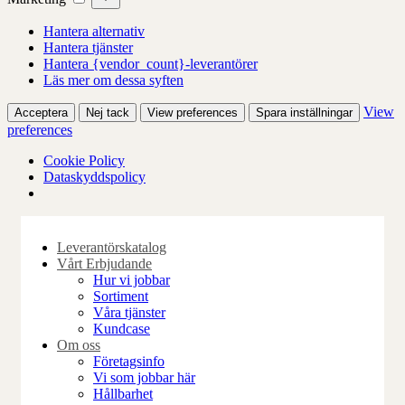
Hantera alternativ
Hantera tjänster
Hantera {vendor_count}-leverantörer
Läs mer om dessa syften
View
Acceptera
Nej tack
View preferences
Spara inställningar
preferences
Cookie Policy
Dataskyddspolicy
Skip
to
Leverantörskatalog
content
Vårt Erbjudande
Hur vi jobbar
Sortiment
Våra tjänster
Kundcase
Om oss
Företagsinfo
Vi som jobbar här
Hållbarhet