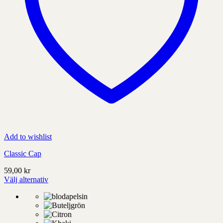
Add to wishlist
Classic Cap
59,00
kr
Välj alternativ
Denna
produkt
har
alternativ