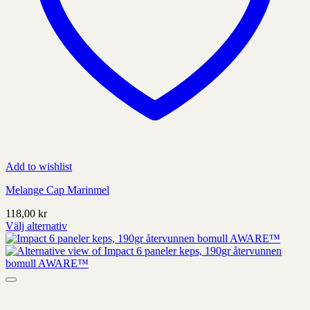
Add to wishlist
Melange Cap Marinmel
118,00
kr
Välj alternativ
Denna
produkt
har
alternativ
som
kan