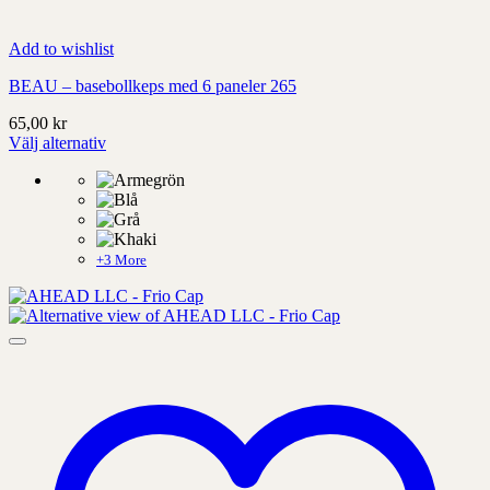
Add to wishlist
BEAU – basebollkeps med 6 paneler 265
65,00
kr
Välj alternativ
Denna
produkt
har
alternativ
som
kan
+3 More
väljas
på
produktens
sida