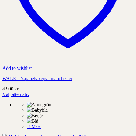
Add to wishlist
WALE – 5-panels keps i manchester
43,00
kr
Välj alternativ
Denna
produkt
har
alternativ
som
kan
+1 More
väljas