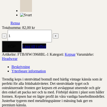
Rensa
Totalsumma:
82,00
kr
Stentvättad
dad
cap
mängd
Lägg till i offert
Artikelnr:
FTB/HW/3968BL-1
Kategori:
Kepsar
Varumärke:
Headwear
Beskrivning
Ytterligare information
Trendig keps i stentvättad bomull med härlig vintage känsla som är
perfekt för alla fritidsaktiviteter. Det stentvättade tyget och
ostrukturerade fronten ger kepsen ett avslappnat utseende och gör
den enkel att packa ner och ta med. Förböjd skärm i plast som håller
formen. Kepsen har en lägre profil än våra vanliga basebollmodeller.
Justerbar tygrem med metallringspänne i mässing bak ger en
premium känsla.