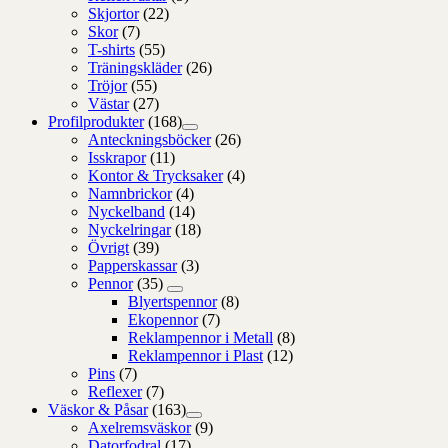
Skjortor
(22)
Skor
(7)
T-shirts
(55)
Träningskläder
(26)
Tröjor
(55)
Västar
(27)
Profilprodukter
(168)
Anteckningsböcker
(26)
Isskrapor
(11)
Kontor & Trycksaker
(4)
Namnbrickor
(4)
Nyckelband
(14)
Nyckelringar
(18)
Övrigt
(39)
Papperskassar
(3)
Pennor
(35)
Blyertspennor
(8)
Ekopennor
(7)
Reklampennor i Metall
(8)
Reklampennor i Plast
(12)
Pins
(7)
Reflexer
(7)
Väskor & Påsar
(163)
Axelremsväskor
(9)
Datorfodral
(17)