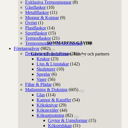
Exklusiva Termosmuggar
(8)
Glasflaskor
(10)
Metallflaskor
(11)
Muggar & Koppar
(9)
Övrigt
(1)
Plastflaskor
(14)
Sportflaskor
(15)
Termosflaskor
(21)
SOMMARENS GÅVOR
Termosmuggar / To-Go muggar
(19)
Företagsgåvor
(982)
Dekoration & Inredning
(281)
Gåvor till medarbetare, kunder och partners
Krukor
(23)
Ljus & Ljusstakar
(142)
Skulpturer
(10)
Speglar
(6)
Vaser
(56)
Filtar & Plädar
(36)
Matlagning & Dukning
(605)
Glas
(114)
Kannor & Karaffer
(54)
Köksknivar
(29)
Kökstextiler
(44)
Köksutrustning
(82)
Grytor & Ugnsformar
(15)
Köksredskap
(31)