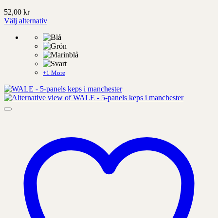
52,00
kr
Välj alternativ
Denna
produkt
har
alternativ
som
kan
+1 More
väljas
på
produktens
sida