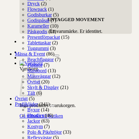
Dryck
(2)
Flowpack
(1)
Godisburkar
(5)
UNTAGGED MOVEMENT
Godispåsar
(7)
Karameller
(10)
Ert varumärke. Er identitet.
Påskgodis
(11)
Presentförpackat
(15)
Tablettaskar
(2)
Tuggummi
(3)
Mässa & Event
(86)
Beachflaggor
(7)
Flaggor
(7)
Varukorg
Mässbord
(13)
Mässväggar
(12)
Övrigt
(20)
Skylt & Display
(21)
Tält
(6)
Övrigt
(5)
Profilkläder
(341)
Inga produkter i varukorgen.
Byxor
(14)
Hoodies
(40)
Gå tillbaka till butiken
Jackor
(63)
Kostym
(7)
Polo & Pikétröjor
(33)
Reflexvästar
(5)