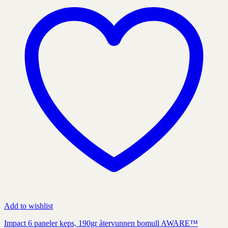
väljas
på
produktens
sida
Add to wishlist
Impact 6 paneler keps, 190gr återvunnen bomull AWARE™