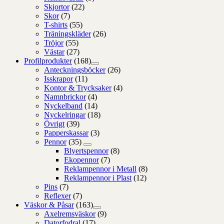
Skjortor
(22)
Skor
(7)
T-shirts
(55)
Träningskläder
(26)
Tröjor
(55)
Västar
(27)
Profilprodukter
(168)
Anteckningsböcker
(26)
Isskrapor
(11)
Kontor & Trycksaker
(4)
Namnbrickor
(4)
Nyckelband
(14)
Nyckelringar
(18)
Övrigt
(39)
Papperskassar
(3)
Pennor
(35)
Blyertspennor
(8)
Ekopennor
(7)
Reklampennor i Metall
(8)
Reklampennor i Plast
(12)
Pins
(7)
Reflexer
(7)
Väskor & Påsar
(163)
Axelremsväskor
(9)
Datorfodral
(17)