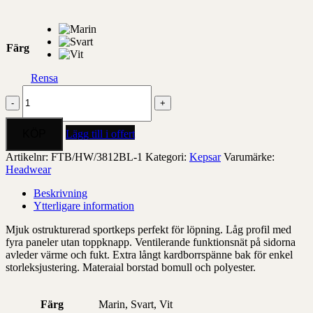
Färg
Rensa
Sportkeps
i
funktionsnät
mängd
Lägg till i offert
Artikelnr:
FTB/HW/3812BL-1
Kategori:
Kepsar
Varumärke:
Headwear
Beskrivning
Ytterligare information
Mjuk ostrukturerad sportkeps perfekt för löpning. Låg profil med
fyra paneler utan toppknapp. Ventilerande funktionsnät på sidorna
avleder värme och fukt. Extra långt kardborrspänne bak för enkel
storleksjustering. Materaial borstad bomull och polyester.
Färg
Marin, Svart, Vit