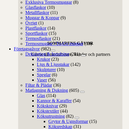
Exklusiva Termosmuggar
(8)
Glasflaskor
(10)
Metallflaskor
(11)
Muggar & Koppar
(9)
Övrigt
(1)
Plastflaskor
(14)
Sportflaskor
(15)
Termosflaskor
(21)
SOMMARENS GÅVOR
Termosmuggar / To-Go muggar
(19)
Företagsgåvor
(982)
Dekoration & Inredning
(281)
Gåvor till medarbetare, kunder och partners
Krukor
(23)
Ljus & Ljusstakar
(142)
Skulpturer
(10)
Speglar
(6)
Vaser
(56)
Filtar & Plädar
(36)
Matlagning & Dukning
(605)
Glas
(114)
Kannor & Karaffer
(54)
Köksknivar
(29)
Kökstextiler
(44)
Köksutrustning
(82)
Grytor & Ugnsformar
(15)
Köksredskap
(31)