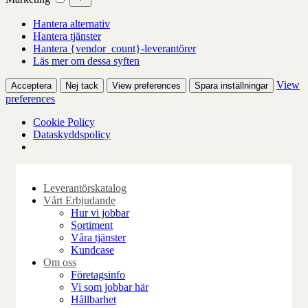
Hantera alternativ
Hantera tjänster
Hantera {vendor_count}-leverantörer
Läs mer om dessa syften
View
Acceptera
Nej tack
View preferences
Spara inställningar
preferences
Cookie Policy
Dataskyddspolicy
Skip
to
Leverantörskatalog
content
Vårt Erbjudande
Hur vi jobbar
Sortiment
Våra tjänster
Kundcase
Om oss
Företagsinfo
Vi som jobbar här
Hållbarhet