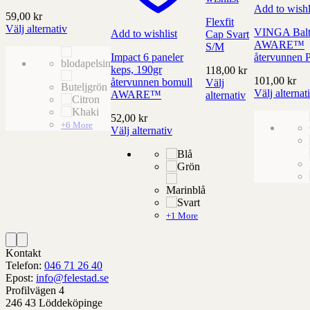
Add to wishl
59,00
kr
Flexfit
Välj alternativ
VINGA Balt
Add to wishlist
Cap Svart
Denna
AWARE™
S/M
produkt
Impact 6 paneler
återvunnen 
har
keps, 190gr
118,00
kr
alternativ
101,00
kr
återvunnen bomull
Välj
som
Välj alternat
AWARE™
alternativ
kan
Denna
Denna
väljas
produkt
52,00
kr
produkt
+6 More
på
har
Välj alternativ
har
produktens
Denna
alternativ
alternativ
sida
produkt
som
som
har
kan
kan
alternativ
väljas
väljas
som
på
på
kan
produktens
produktens
+1 More
väljas
sida
sida
på
produktens
Kontakt
sida
ns
Telefon:
046 71 26 40
Epost:
info@felestad.se
Profilvägen 4
246 43 Löddeköpinge