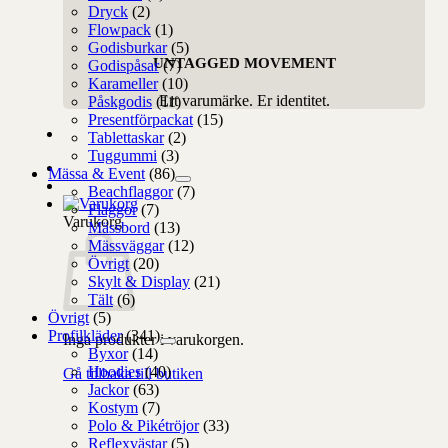
Dryck
(2)
Flowpack
(1)
Godisburkar
(5)
UNTAGGED MOVEMENT
Godispåsar
(7)
Karameller
(10)
Ert varumärke. Er identitet.
Påskgodis
(11)
Presentförpackat
(15)
Tablettaskar
(2)
Tuggummi
(3)
Mässa & Event
(86)
Beachflaggor
(7)
Flaggor
(7)
Varukorg
Mässbord
(13)
Mässväggar
(12)
Övrigt
(20)
Skylt & Display
(21)
Tält
(6)
Övrigt
(5)
Profilkläder
(341)
Inga produkter i varukorgen.
Byxor
(14)
Hoodies
(40)
Gå tillbaka till butiken
Jackor
(63)
Kostym
(7)
Polo & Pikétröjor
(33)
Reflexvästar
(5)