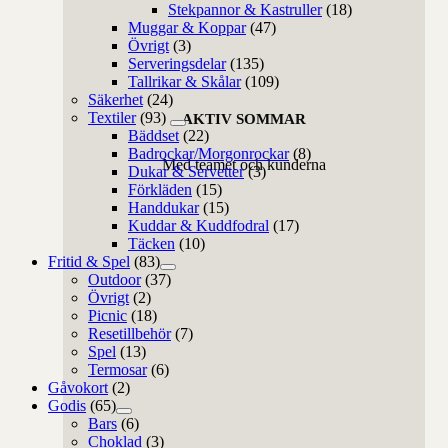
Stekpannor & Kastruller
(18)
Muggar & Koppar
(47)
Övrigt
(3)
Serveringsdelar
(135)
Tallrikar & Skålar
(109)
Säkerhet
(24)
Textiler
(93)
AKTIV SOMMAR
Bäddset
(22)
Badrockar/Morgonrockar
(8)
Med teamet och kunderna
Dukar & Servetter
(3)
Förkläden
(15)
Handdukar
(15)
Kuddar & Kuddfodral
(17)
Täcken
(10)
Fritid & Spel
(83)
Outdoor
(37)
Övrigt
(2)
Picnic
(18)
Resetillbehör
(7)
Spel
(13)
Termosar
(6)
Gåvokort
(2)
Godis
(65)
Bars
(6)
Choklad
(3)