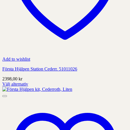
Add to wishlist
Första Hjälpen Station Cederr. 51011026
2398,00
kr
Välj alternativ
Denna
produkt
har
alternativ
som
kan
väljas
på