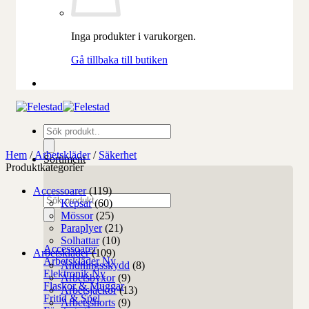
Inga produkter i varukorgen.
Gå tillbaka till butiken
Produktsökning
Hem
/
Arbetskläder
/
Säkerhet
Sortiment
Produktkategorier
Accessoarer
(119)
Produktsökning
Kepsar
(60)
Mössor
(25)
Paraplyer
(21)
Solhattar
(10)
Accessoarer
Arbetskläder
(109)
Arbetskläder
Andningsskydd
(8)
Elektronik
Arbetsbyxor
(9)
Flaskor & Muggar
Arbetsjackor
(13)
Fritid & Spel
Arbetsshorts
(9)