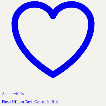
kan
väljas
på
produktens
sida
Add to wishlist
Första Hjälpen-Tavla Cederroth 1914