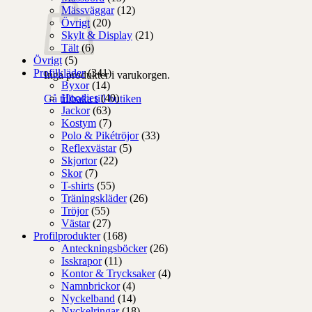
Mässväggar
(12)
Övrigt
(20)
Skylt & Display
(21)
Tält
(6)
Övrigt
(5)
Profilkläder
(341)
Inga produkter i varukorgen.
Byxor
(14)
Hoodies
(40)
Gå tillbaka till butiken
Jackor
(63)
Kostym
(7)
Polo & Pikétröjor
(33)
Reflexvästar
(5)
Skjortor
(22)
Skor
(7)
T-shirts
(55)
Träningskläder
(26)
Tröjor
(55)
Västar
(27)
Profilprodukter
(168)
Anteckningsböcker
(26)
Isskrapor
(11)
Kontor & Trycksaker
(4)
Namnbrickor
(4)
Nyckelband
(14)
Nyckelringar
(18)