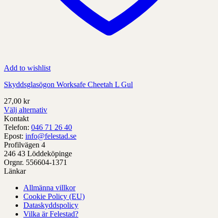
Add to wishlist
Skyddsglasögon Worksafe Cheetah L Gul
27,00
kr
Välj alternativ
Denna
Kontakt
produkt
Telefon:
046 71 26 40
har
Epost:
info@felestad.se
alternativ
Profilvägen 4
som
246 43 Löddeköpinge
kan
Orgnr. 556604-1371
väljas
Länkar
på
Allmänna villkor
produktens
Cookie Policy (EU)
sida
Dataskyddspolicy
Vilka är Felestad?