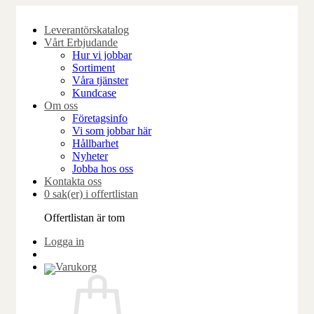
Skip
to
Leverantörskatalog
content
Vårt Erbjudande
Hur vi jobbar
Sortiment
Våra tjänster
Kundcase
Om oss
Företagsinfo
Vi som jobbar här
Hållbarhet
Nyheter
Jobba hos oss
Kontakta oss
0 sak(er) i offertlistan
Offertlistan är tom
Logga in