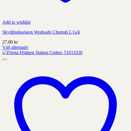
Add to wishlist
Skyddsglasögon Worksafe Cheetah L Grå
27,00
kr
Välj alternativ
Denna
produkt
har
alternativ
som
kan
väljas
på
produktens
sida