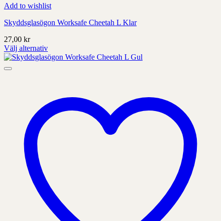
Add to wishlist
Skyddsglasögon Worksafe Cheetah L Klar
27,00
kr
Välj alternativ
Denna
produkt
har
alternativ
som
kan
väljas
på
produktens
sida