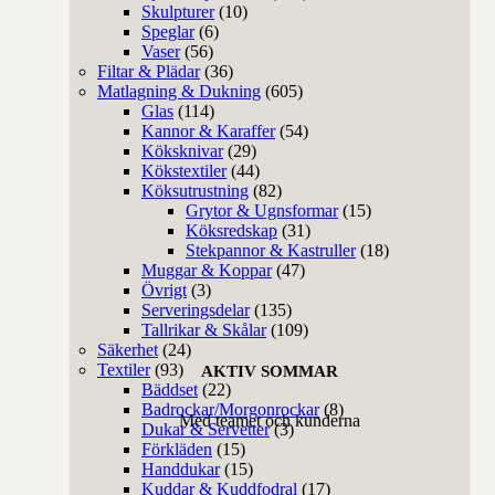
Skulpturer
(10)
Speglar
(6)
Vaser
(56)
Filtar & Plädar
(36)
Matlagning & Dukning
(605)
Glas
(114)
Kannor & Karaffer
(54)
Köksknivar
(29)
Kökstextiler
(44)
Köksutrustning
(82)
Grytor & Ugnsformar
(15)
Köksredskap
(31)
Stekpannor & Kastruller
(18)
Muggar & Koppar
(47)
Övrigt
(3)
Serveringsdelar
(135)
Tallrikar & Skålar
(109)
Säkerhet
(24)
Textiler
(93)
AKTIV SOMMAR
Bäddset
(22)
Badrockar/Morgonrockar
(8)
Med teamet och kunderna
Dukar & Servetter
(3)
Förkläden
(15)
Handdukar
(15)
Kuddar & Kuddfodral
(17)