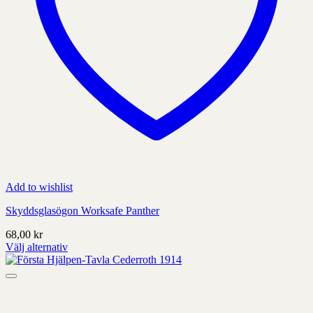
Add to wishlist
Skyddsglasögon Worksafe Panther
68,00
kr
Välj alternativ
Denna
produkt
har
alternativ
som