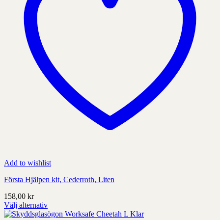
produktens
sida
Add to wishlist
Första Hjälpen kit, Cederroth, Liten
158,00
kr
Välj alternativ
Denna