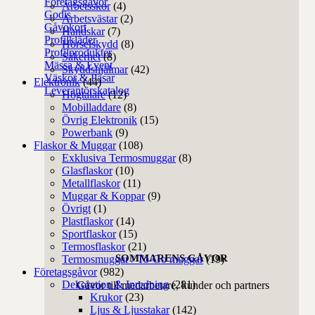
Företagsgåvor
Arbetsskor
(4)
Godis
Arbetsvästar
(2)
Gåvokort
Handskar
(7)
Profilkläder
Hörselskydd
(8)
Profilprodukter
Säkerhet
(8)
Mässa & Event
Skyddshjälmar
(42)
Väskor & Påsar
Elektronik
(44)
Leverantörskatalog
Högtalare
(12)
Mobilladdare
(8)
Övrig Elektronik
(15)
Powerbank
(9)
Flaskor & Muggar
(108)
Exklusiva Termosmuggar
(8)
Glasflaskor
(10)
Metallflaskor
(11)
Muggar & Koppar
(9)
Övrigt
(1)
Plastflaskor
(14)
Sportflaskor
(15)
Termosflaskor
(21)
SOMMARENS GÅVOR
Termosmuggar / To-Go muggar
(19)
Företagsgåvor
(982)
Dekoration & Inredning
(281)
Gåvor till medarbetare, kunder och partners
Krukor
(23)
Ljus & Ljusstakar
(142)