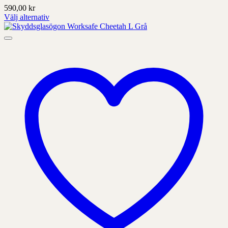
590,00
kr
Välj alternativ
Denna
produkt
har
alternativ
som
kan
väljas
på
produktens
sida