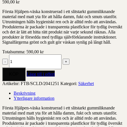
590,00
kr
Första Hjälpen-väska konstruerad i ett slitstarkt gummiliknande
material med matt yta för att hålla damm, fukt och smuts utanför.
Utrustningen hålls hygieniskt ren och är alltid redo att användas.
Produkterna är packade i transparenta plastfickor för tydlig översikt
och det är lätt att hitta rätt produkt när varje sekund räknas. Alla
produkter är försedda med tydliga självförklarande instruktioner.
Signalfärgerna grönt och gult gör väskan synlig på långt håll.
Totalsumma:
590,00
kr
Första
Hjälpen
Kit,
Medium
Lägg till i offert
mängd
Artikelnr:
FTB/SCLD/2041251
Kategori:
Säkerhet
Beskrivning
Ytterligare information
Första Hjälpen-väska konstruerad i ett slitstarkt gummiliknande
material med matt yta för att hålla damm, fukt och smuts utanför.
Utrustningen hålls hygieniskt ren och är alltid redo att användas.
Produkterna är packade i transparenta plastfickor för tydlig översikt