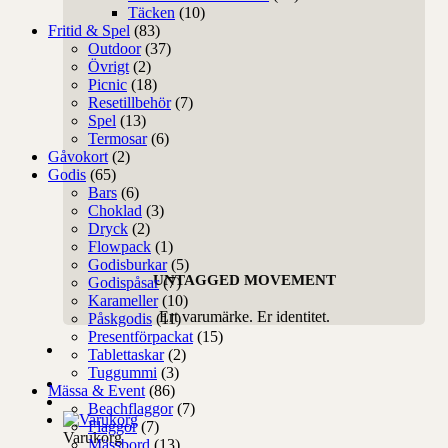
Täcken
(10)
Fritid & Spel
(83)
Outdoor
(37)
Övrigt
(2)
Picnic
(18)
Resetillbehör
(7)
Spel
(13)
Termosar
(6)
Gåvokort
(2)
Godis
(65)
Bars
(6)
Choklad
(3)
Dryck
(2)
Flowpack
(1)
Godisburkar
(5)
UNTAGGED MOVEMENT
Godispåsar
(7)
Karameller
(10)
Ert varumärke. Er identitet.
Påskgodis
(11)
Presentförpackat
(15)
Tablettaskar
(2)
Tuggummi
(3)
Mässa & Event
(86)
Beachflaggor
(7)
Flaggor
(7)
Varukorg
Mässbord
(13)