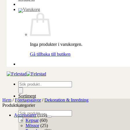
Inga produkter i varukorgen.
Gå tillbaka till butiken
Produktsökning
Sortiment
Hem
/
Företagsgåvor
/
Dekoration & Inredning
Produktkategorier
Produktsökning
Accessoarer
(119)
Kepsar
(60)
Mössor
(25)