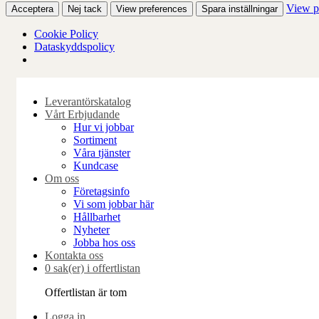
View p
Acceptera
Nej tack
View preferences
Spara inställningar
Cookie Policy
Dataskyddspolicy
Skip
to
Leverantörskatalog
content
Vårt Erbjudande
Hur vi jobbar
Sortiment
Våra tjänster
Kundcase
Om oss
Företagsinfo
Vi som jobbar här
Hållbarhet
Nyheter
Jobba hos oss
Kontakta oss
0 sak(er) i offertlistan
Offertlistan är tom
Logga in