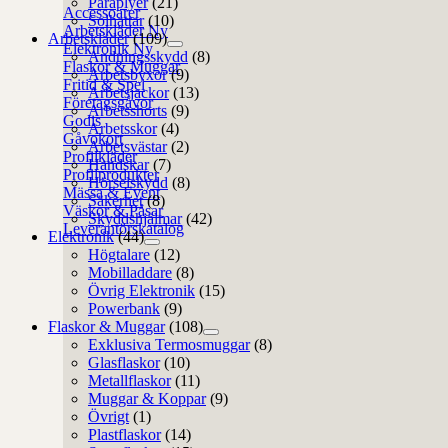
Paraplyer
(21)
Accessoarer
Solhattar
(10)
Arbetskläder
Arbetskläder
(109)
Elektronik
Andningsskydd
(8)
Flaskor & Muggar
Arbetsbyxor
(9)
Fritid & Spel
Arbetsjackor
(13)
Företagsgåvor
Arbetsshorts
(9)
Godis
Arbetsskor
(4)
Gåvokort
Arbetsvästar
(2)
Profilkläder
Handskar
(7)
Profilprodukter
Hörselskydd
(8)
Mässa & Event
Säkerhet
(8)
Väskor & Påsar
Skyddshjälmar
(42)
Leverantörskatalog
Elektronik
(44)
Högtalare
(12)
Mobilladdare
(8)
Övrig Elektronik
(15)
Powerbank
(9)
Flaskor & Muggar
(108)
Exklusiva Termosmuggar
(8)
Glasflaskor
(10)
Metallflaskor
(11)
Muggar & Koppar
(9)
Övrigt
(1)
Plastflaskor
(14)